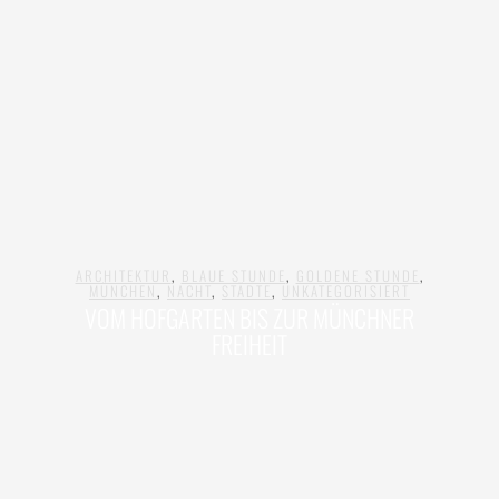
ARCHITEKTUR
,
BLAUE STUNDE
,
GOLDENE STUNDE
,
MÜNCHEN
,
NACHT
,
STÄDTE
,
UNKATEGORISIERT
VOM HOFGARTEN BIS ZUR MÜNCHNER
FREIHEIT