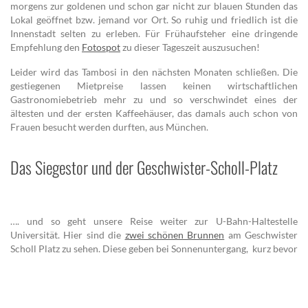
morgens zur goldenen und schon gar nicht zur blauen Stunden das
Lokal geöffnet bzw. jemand vor Ort. So ruhig und friedlich ist die
Innenstadt selten zu erleben. Für Frühaufsteher eine dringende
Empfehlung den
Fotospot
zu dieser Tageszeit auszusuchen!
Leider wird das Tambosi in den nächsten Monaten schließen. Die
gestiegenen Mietpreise lassen keinen wirtschaftlichen
Gastronomiebetrieb mehr zu und so verschwindet eines der
ältesten und der ersten Kaffeehäuser, das damals auch schon von
Frauen besucht werden durften, aus München.
Das Siegestor und der Geschwister-Scholl-Platz
…. und so geht unsere Reise weiter zur U-Bahn-Haltestelle
Universität. Hier sind die
zwei schönen Brunnen
am Geschwister
Scholl Platz zu sehen. Diese geben bei Sonnenuntergang, kurz bevor
die Sonne hinter den Gebäuden verschwinden (oder kurz bevor sie
hinter den Gebäuden hervorkommt) ein schönes Motiv ab und die
Stimmung ist sehr angenehm.