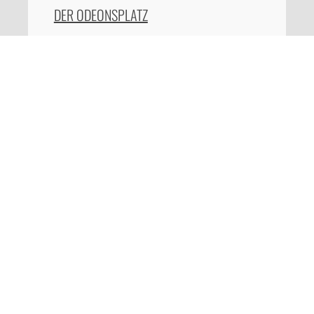
DER ODEONSPLATZ
DAS SIEGESTOR MÜNCHEN
DIE MÜNCHNER FREIHEIT